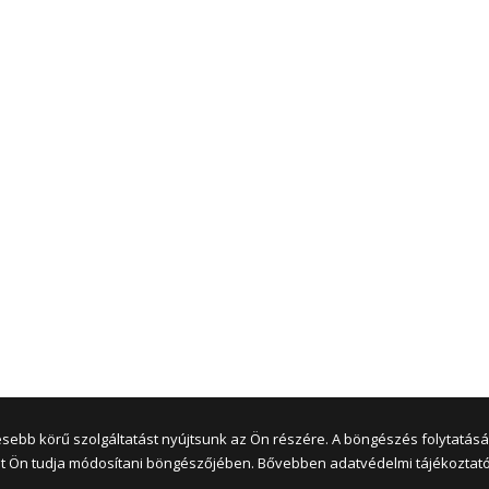
jesebb körű szolgáltatást nyújtsunk az Ön részére. A böngészés folytatás
sokat Ön tudja módosítani böngészőjében. Bővebben adatvédelmi tájékozta