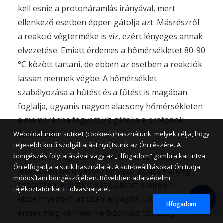
kell esnie a protonáramlás irányával, mert
ellenkező esetben éppen gátolja azt. Másrészről
a reakció végterméke is víz, ezért lényeges annak
elvezetése. Emiatt érdemes a hőmérsékletet 80-90
°C között tartani, de ebben az esetben a reakciók
lassan mennek végbe. A hőmérséklet
szabályozása a hűtést és a fűtést is magában
foglalja, ugyanis nagyon alacsony hőmérsékleten
a membránba fagyott víz gátolja a protonok
áramlását.
Weboldalunkon sütiket (cookie-k) használunk, melyek célja, hogy
teljesebb körű szolgáltatást nyújtsunk az Ön részére. A
böngészés folytatásával vagy az „Elfogadom” gombra kattintva
A tüzelőanyag-cella élettartamát és hatásfokát
Ön elfogadja a sütik használatát. A süti-beállításokat Ön tudja
jelentősen befolyásoló tényező az üzemanyag
módosítani böngészőjében. Bővebben adatvédelmi
tisztasága. A platina katalizátort könnyen
tájékoztatónkat
itt
olvashatja el.
elszennyezheti az üzemanyagba jutó CO, ezért
Elfogadom
ennek meg kell felelnie bizonyos tisztasági