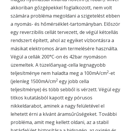
akkoriban gőzgépekkel foglalkozott, nem volt
számára probléma megoldani a szigetelést ebben
a nyomás- és hőmérséklet-tartományban. Először
egy reverzibilis cellát tervezett, de végül kétcellás
rendszert épített, ahol az egyiket vízbontásra a
másikat elektromos áram termelésére használta.
Végül a cellák 200°C-on és 42bar nyomáson
üzemeltek. A tüzelőanyag-cella legnagyobb
2
teljesítménye nem haladta meg a 100mA/cm
-et
2
(jelenleg 1500mA/cm
egy jobb cella
teljesítménye) és több sebből is vérzett. Végül egy
titkos kutatásból kapott egy pórusos
nikkeldarabot, aminek a nagy felületével el
lehetett érni a kívánt áramsűrűségeket. További
probléma, amit meg kellett oldani, az a stabil
határfelület biztosítása a hidrogén, az oxigén és