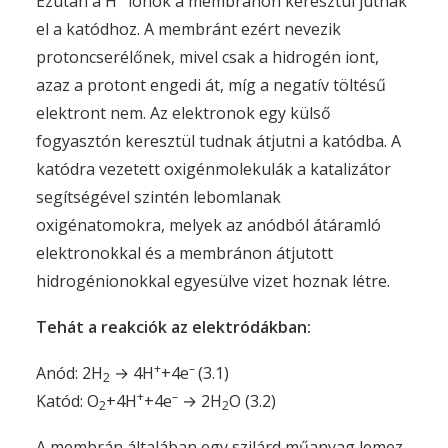
Ezután a H
ionok a membránon keresztül jutnak
el a katódhoz. A membránt ezért nevezik
protoncserélőnek, mivel csak a hidrogén iont,
azaz a protont engedi át, míg a negatív töltésű
elektront nem. Az elektronok egy külső
fogyasztón keresztül tudnak átjutni a katódba. A
katódra vezetett oxigénmolekulák a katalizátor
segítségével szintén lebomlanak
oxigénatomokra, melyek az anódból átáramló
elektronokkal és a membránon átjutott
hidrogénionokkal egyesülve vizet hoznak létre.
Tehát a reakciók az elektródákban:
+
–
Anód: 2H
→ 4H
+4e
(3.1)
2
+
–
Katód: O
+4H
+4e
→ 2H
O (3.2)
2
2
A membrán általában egy szilárd műanyag lemez,