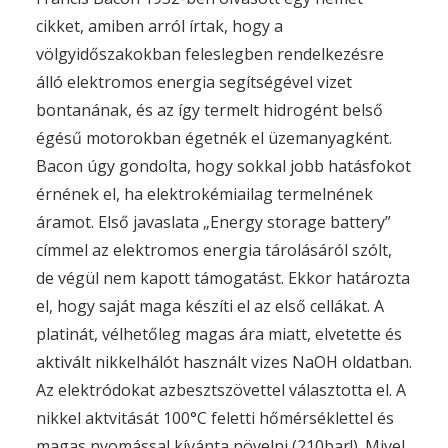
cikket, amiben arról írtak, hogy a
völgyidőszakokban feleslegben rendelkezésre
álló elektromos energia segítségével vizet
bontanának, és az így termelt hidrogént belső
égésű motorokban égetnék el üzemanyagként.
Bacon úgy gondolta, hogy sokkal jobb hatásfokot
érnének el, ha elektrokémiailag termelnének
áramot. Első javaslata „Energy storage battery”
címmel az elektromos energia tárolásáról szólt,
de végül nem kapott támogatást. Ekkor határozta
el, hogy saját maga készíti el az első cellákat. A
platinát, vélhetőleg magas ára miatt, elvetette és
aktivált nikkelhálót használt vizes NaOH oldatban.
Az elektródokat azbesztszövettel választotta el. A
nikkel aktvitását 100°C feletti hőmérséklettel és
magas nyomással kívánta növelni (210bar!). Mivel