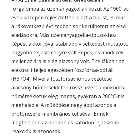
– PAFC)
kerültek elsőként kereskedelmi
forgalomba az üzemanyagcellák közül. Az 1960-as
évek közepén fejlesztették ki ezt a típust, és már
a rákövetkező évtizedben sor kerülhetett az első
eladásokra. Más üzemanyagcella-típusokhoz
képest akkor jóval stabilabb viselkedést mutatott,
nagyobb teljesítményre volt képes, és mindezek
mellet az ára is elég alacsony volt. E cellákban az
elektrolit teljes egészében foszforsavból áll
(H3PO4). Mivel a foszforsav ionos vezetése
alacsony hőmérsékleten rossz, ezért a működési
hőmérsékletük elég magas, gyakran a 200°C-t is
meghaladja. A működése nagyjából azonos a
protoncsere-membrános celláéval. Ennek
megfelelően az anódon és katódon lejátszódó
reakciók is azonosak.