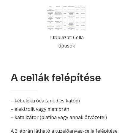
1.táblázat: Cella
típusok
A cellák felépítése
– két elektróda (anód és katód)
– elektrolit vagy membrán
– katalizátor (platina vagy annak ötvözetei)
A 3. ábrán látható a tüzelőanyag-cella felépítése.