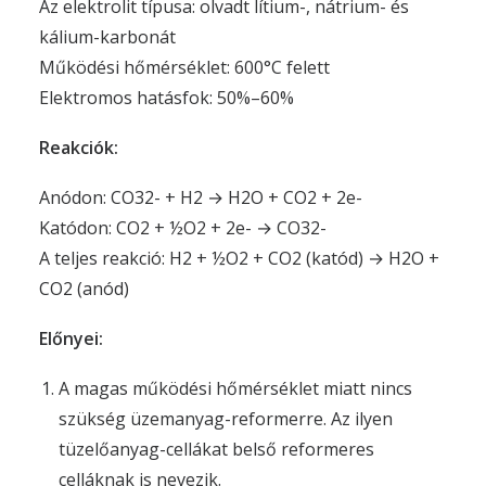
Az elektrolit típusa: olvadt lítium-, nátrium- és
kálium-karbonát
Működési hőmérséklet: 600°C felett
Elektromos hatásfok: 50%–60%
Reakciók:
Anódon: CO32- + H2 → H2O + CO2 + 2e-
Katódon: CO2 + ½O2 + 2e- → CO32-
A teljes reakció: H2 + ½O2 + CO2 (katód) → H2O +
CO2 (anód)
Előnyei:
A magas működési hőmérséklet miatt nincs
szükség üzemanyag-reformerre. Az ilyen
tüzelőanyag-cellákat belső reformeres
celláknak is nevezik.