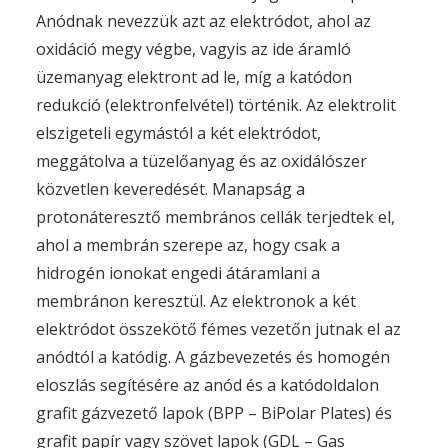
Anódnak nevezzük azt az elektródot, ahol az
oxidáció megy végbe, vagyis az ide áramló
üzemanyag elektront ad le, míg a katódon
redukció (elektronfelvétel) történik. Az elektrolit
elszigeteli egymástól a két elektródot,
meggátolva a tüzelőanyag és az oxidálószer
közvetlen keveredését. Manapság a
protonáteresztő membrános cellák terjedtek el,
ahol a membrán szerepe az, hogy csak a
hidrogén ionokat engedi átáramlani a
membránon keresztül. Az elektronok a két
elektródot összekötő fémes vezetőn jutnak el az
anódtól a katódig. A gázbevezetés és homogén
eloszlás segítésére az anód és a katódoldalon
grafit gázvezető lapok (BPP – BiPolar Plates) és
grafit papír vagy szövet lapok (GDL – Gas