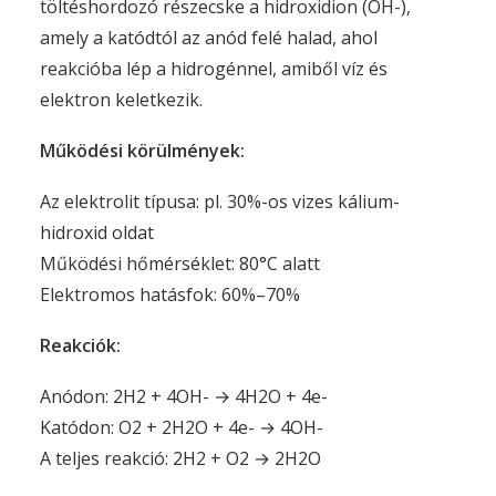
töltéshordozó részecske a hidroxidion (OH-),
amely a katódtól az anód felé halad, ahol
reakcióba lép a hidrogénnel, amiből víz és
elektron keletkezik.
Működési körülmények:
Az elektrolit típusa: pl. 30%-os vizes kálium-
hidroxid oldat
Működési hőmérséklet: 80°C alatt
Elektromos hatásfok: 60%–70%
Reakciók:
Anódon: 2H2 + 4OH- → 4H2O + 4e-
Katódon: O2 + 2H2O + 4e- → 4OH-
A teljes reakció: 2H2 + O2 → 2H2O