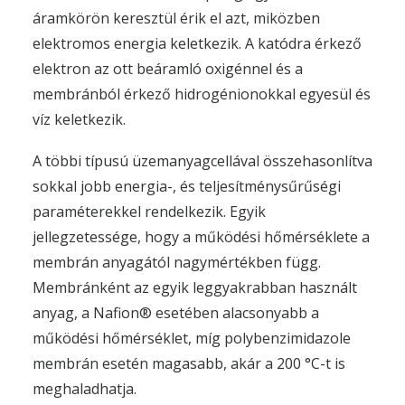
áramkörön keresztül érik el azt, miközben
elektromos energia keletkezik. A katódra érkező
elektron az ott beáramló oxigénnel és a
membránból érkező hidrogénionokkal egyesül és
víz keletkezik.
A többi típusú üzemanyagcellával összehasonlítva
sokkal jobb energia-, és teljesítménysűrűségi
paraméterekkel rendelkezik. Egyik
jellegzetessége, hogy a működési hőmérséklete a
membrán anyagától nagymértékben függ.
Membránként az egyik leggyakrabban használt
anyag, a Nafion® esetében alacsonyabb a
működési hőmérséklet, míg polybenzimidazole
membrán esetén magasabb, akár a 200 °C-t is
meghaladhatja.