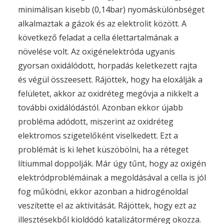
minimálisan kisebb (0,14bar) nyomáskülönbséget
alkalmaztak a gázok és az elektrolit között. A
következő feladat a cella élettartalmának a
növelése volt. Az oxigénelektróda ugyanis
gyorsan oxidálódott, horpadás keletkezett rajta
és végül összeesett. Rájöttek, hogy ha eloxálják a
felületet, akkor az oxidréteg megóvja a nikkelt a
további oxidálódástól. Azonban ekkor újabb
probléma adódott, miszerint az oxidréteg
elektromos szigetelőként viselkedett. Ezt a
problémát is ki lehet küszöbölni, ha a réteget
lítiummal doppolják. Már úgy tűnt, hogy az oxigén
elektródproblémáinak a megoldásával a cella is jól
fog működni, ekkor azonban a hidrogénoldal
veszítette el az aktivitását. Rájöttek, hogy ezt az
illesztésekből kioldódó katalizátorméreg okozza.