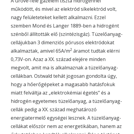
A Grove-féle gázelem tiszta hidrogénnel
működött, és mivel az elektród síkelektród volt,
nagy felületeteket kellett alkalmazni. Ezzel
szemben Mond és Langer 1889-ben a hidrogént
szénből állították elő (szintézisgáz). Tüzelőanyag-
cellájukban 3 dimenziós pórusos elektródokat
2
alkalmaztak, amivel 65A/m
áramot tudtak elérni
0,73V-on. Azaz a XX. század elejére minden
megvolt, amit ma is alkalmaznak a tüzelőanyag-
cellákban. Ostwald tehát jogosan gondolta úgy,
hogy a hőerőgépeket a magasabb hatásfokuk
miatt felváltja az „elektrokémiai égetés” és a
hidrogén egyetemes tüzelőanyag, a tüzelőanyag-
cellák pedig a XX. század meghatározó
energiatermelő egységei lesznek. A tüzelőanyag-
cellákat először nem az energetikában, hanem az