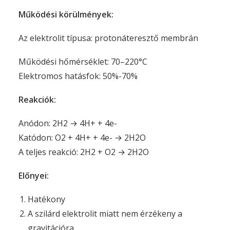
Működési körülmények:
Az elektrolit típusa: protonáteresztő membrán
Működési hőmérséklet: 70–220°C
Elektromos hatásfok: 50%-70%
Reakciók:
Anódon: 2H2 → 4H+ + 4e-
Katódon: O2 + 4H+ + 4e- → 2H2O
A teljes reakció: 2H2 + O2 → 2H2O
Előnyei:
Hatékony
A szilárd elektrolit miatt nem érzékeny a
gravitációra