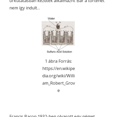
űrkutatásban kezdték alkalmazni. Bár a történet
nem így indult…
1 ábra Forrás:
https://en.wikipe
dia.org/wiki/Willi
am_Robert_Grov
e
Francis Bacon 1932-ben olvasott egy német