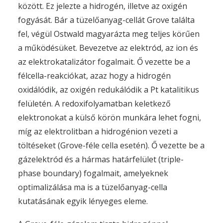
között. Ez jelezte a hidrogén, illetve az oxigén
fogyását. Bár a tüzelőanyag-cellát Grove találta
fel, végül Ostwald magyarázta meg teljes körűen
a működésüket. Bevezetve az elektród, az ion és
az elektrokatalizátor fogalmait. Ő vezette be a
félcella-reakciókat, azaz hogy a hidrogén
oxidálódik, az oxigén redukálódik a Pt katalitikus
felületén. A redoxifolyamatban keletkező
elektronokat a külső körön munkára lehet fogni,
míg az elektrolitban a hidrogénion vezeti a
töltéseket (Grove-féle cella esetén). Ő vezette be a
gázelektród és a hármas határfelület (triple-
phase boundary) fogalmait, amelyeknek
optimalizálása ma is a tüzelőanyag-cella
kutatásának egyik lényeges eleme.