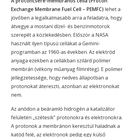
A protoncsere-membrános cella (Proton
Exchange Membrane Fuel Cell – PEMFC)
lehet a
jövőben a legalkalmasabb arra a feladatra, hogy
átvegye a mostani dízel- és benzinmotorok
szerepét a közlekedésben. Először a NASA
használt ilyen típusú cellákat a Gemini-
programban az 1960-as években. Az elektród
anyaga ezekben a cellákban szilárd polimer
membrán (vékony műanyag filmréteg). E polimer
jellegzetessége, hogy nedves állapotban a
protonokat átereszti, azonban az elektronokat
nem.
Az anódon a beáramló hidrogén a katalizátor
felületén „szétesik” protonokra és elektronokra.
A protonok a membránon keresztül haladnak a
katód felé, az elektronok pedig egy külső