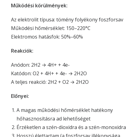
Működési körülmények:
Az elektrolit típusa: tömény folyékony foszforsav
Működési hőmérséklet: 150–220°C
Elektromos hatásfok: 50%–60%
Reakciók:
Anódon: 2H2 → 4H+ + 4e-
Katódon: O2 + 4H+ + 4e- → 2H2O
A teljes reakció: 2H2 + O2 → 2H2O
Előnyei:
A magas működési hőmérséklet hatékony
hőhasznosításra ad lehetőséget
Érzéketlen a szén-dioxidra és a szén-monoxidra
Hosszú élettartam (a foszforsav illékonysága