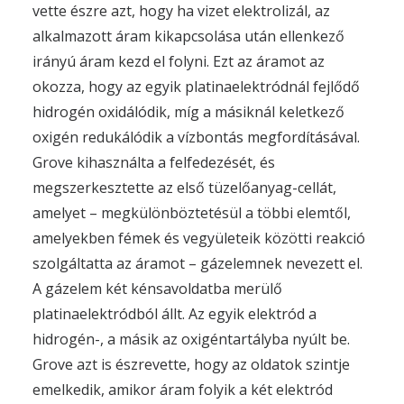
vette észre azt, hogy ha vizet elektrolizál, az
alkalmazott áram kikapcsolása után ellenkező
irányú áram kezd el folyni. Ezt az áramot az
okozza, hogy az egyik platinaelektródnál fejlődő
hidrogén oxidálódik, míg a másiknál keletkező
oxigén redukálódik a vízbontás megfordításával.
Grove kihasználta a felfedezését, és
megszerkesztette az első tüzelőanyag-cellát,
amelyet – megkülönböztetésül a többi elemtől,
amelyekben fémek és vegyületeik közötti reakció
szolgáltatta az áramot – gázelemnek nevezett el.
A gázelem két kénsavoldatba merülő
platinaelektródból állt. Az egyik elektród a
hidrogén-, a másik az oxigéntartályba nyúlt be.
Grove azt is észrevette, hogy az oldatok szintje
emelkedik, amikor áram folyik a két elektród