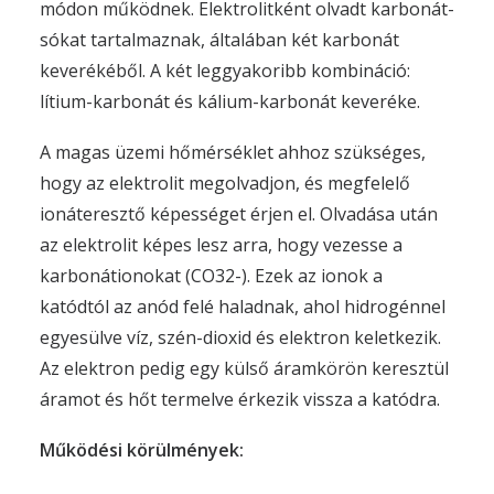
módon működnek. Elektrolitként olvadt karbonát-
sókat tartalmaznak, általában két karbonát
keverékéből. A két leggyakoribb kombináció:
lítium-karbonát és kálium-karbonát keveréke.
A magas üzemi hőmérséklet ahhoz szükséges,
hogy az elektrolit megolvadjon, és megfelelő
ionáteresztő képességet érjen el. Olvadása után
az elektrolit képes lesz arra, hogy vezesse a
karbonátionokat (CO32-). Ezek az ionok a
katódtól az anód felé haladnak, ahol hidrogénnel
egyesülve víz, szén-dioxid és elektron keletkezik.
Az elektron pedig egy külső áramkörön keresztül
áramot és hőt termelve érkezik vissza a katódra.
Működési körülmények: