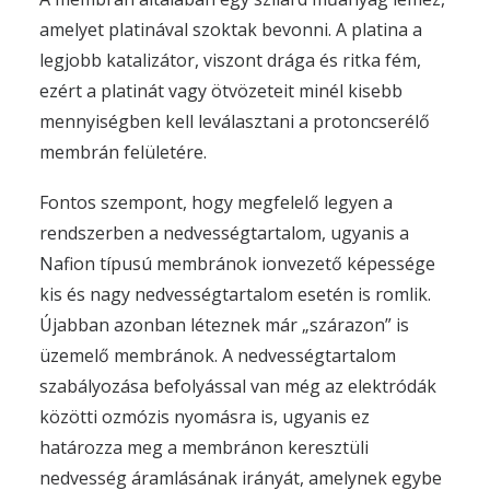
amelyet platinával szoktak bevonni. A platina a
legjobb katalizátor, viszont drága és ritka fém,
ezért a platinát vagy ötvözeteit minél kisebb
mennyiségben kell leválasztani a protoncserélő
membrán felületére.
Fontos szempont, hogy megfelelő legyen a
rendszerben a nedvességtartalom, ugyanis a
Nafion típusú membránok ionvezető képessége
kis és nagy nedvességtartalom esetén is romlik.
Újabban azonban léteznek már „szárazon” is
üzemelő membránok. A nedvességtartalom
szabályozása befolyással van még az elektródák
közötti ozmózis nyomásra is, ugyanis ez
határozza meg a membránon keresztüli
nedvesség áramlásának irányát, amelynek egybe