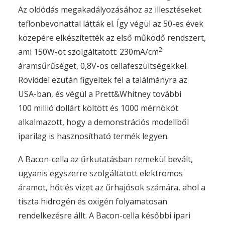
Az oldódás megakadályozásához az illesztéseket
teflonbevonattal látták el. Így végül az 50-es évek
közepére elkészítették az első működő rendszert,
2
ami 150W-ot szolgáltatott: 230mA/cm
áramsűrűséget, 0,8V-os cellafeszültségekkel.
Röviddel ezután figyeltek fel a találmányra az
USA-ban, és végül a Prett&Whitney további
100 millió dollárt költött és 1000 mérnököt
alkalmazott, hogy a demonstrációs modellből
iparilag is hasznosítható termék legyen.
A Bacon-cella az űrkutatásban remekül bevált,
ugyanis egyszerre szolgáltatott elektromos
áramot, hőt és vizet az űrhajósok számára, ahol a
tiszta hidrogén és oxigén folyamatosan
rendelkezésre állt. A Bacon-cella későbbi ipari