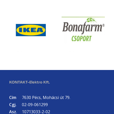
KONTAKT-Elektro Kft.
Cím
7630 Pécs, Mohácsi út 79.
Cgj.
02-09-061299
Asz.
10713033-2-02