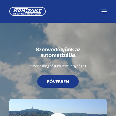
HÍREK, ESEMÉNYEK
KARRIER, SZAKKÉPZÉS
Szenvedélyünk az
automatizálás
PÁLYÁZATOK
Ismerje meg cégünk tevékenységeit
MAGUNKRÓL
BŐVEBBEN
IPARI AUTOMATIZÁLÁS
GYÁRTÁSI MEGOLDÁSOK
ELEKTRONIKAI KÉSZÜLÉKEK