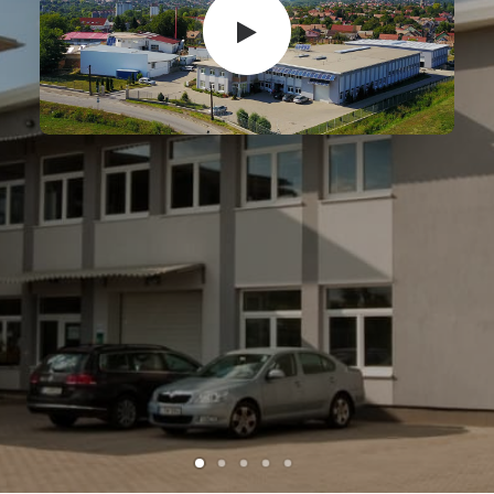
KERESKEDELEM, KÉPVISELETEK
TÜZELŐANYAG-CELLÁK
KAPCSOLAT
ENGLISH