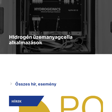
Hidrogén üzemanyagcella
alkalmazások
Összes hír, esemény
HÍREK