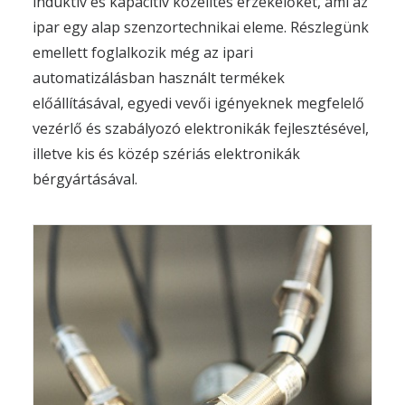
induktív és kapacitív közelítés érzékelőket, ami az
ipar egy alap szenzortechnikai eleme. Részlegünk
emellett foglalkozik még az ipari
automatizálásban használt termékek
előállításával, egyedi vevői igényeknek megfelelő
vezérlő és szabályozó elektronikák fejlesztésével,
illetve kis és közép szériás elektronikák
bérgyártásával.