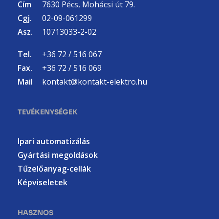
Cím
7630 Pécs, Mohácsi út 79.
Cgj.
02-09-061299
Asz.
10713033-2-02
Tel.
+36 72 / 516 067
Fax.
+36 72 / 516 069
Mail
kontakt@kontakt-elektro.hu
TEVÉKENYSÉGEK
Ipari automatizálás
Gyártási megoldások
Tűzelőanyag-cellák
Képviseletek
HASZNOS