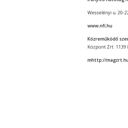
Wesselényi u. 20-22
www.nfi.hu
Közreműködő szer
Központ Zrt 1139 B
mhttp://magzrt.h