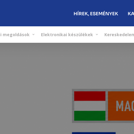
HÍREK, ESEMÉNYEK
KA
si megoldások
Elektronikai készülékek
Kereskedelem