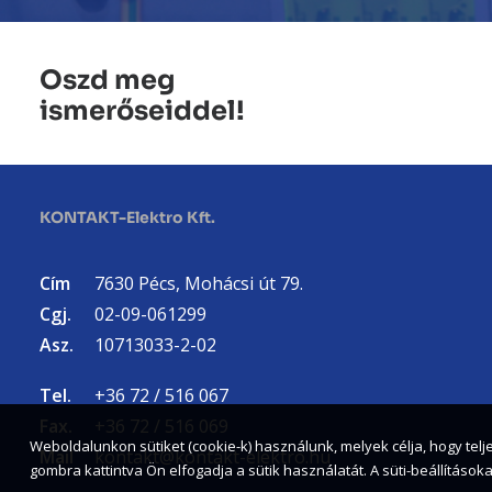
Oszd meg
ismerőseiddel!
KONTAKT-Elektro Kft.
Cím
7630 Pécs, Mohácsi út 79.
Cgj.
02-09-061299
Asz.
10713033-2-02
Tel.
+36 72 / 516 067
Fax.
+36 72 / 516 069
Weboldalunkon sütiket (cookie-k) használunk, melyek célja, hogy tel
Mail
kontakt@kontakt-elektro.hu
gombra kattintva Ön elfogadja a sütik használatát. A süti-beállítá