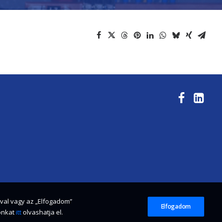
ával vagy az „Elfogadom”
Elfogadom
tónkat
itt
olvashatja el.