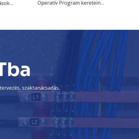
Operatív Program keretein…
ások…
Tba
tervezés, szaktanácsadás,