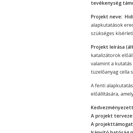
tevékenység tám
Projekt neve: Hi
alapkutatások ered
szükséges kísérleti
Projekt leírása (á
katalizátorok előá
valamint a kutatás
tüzelőanyag cella s
A fenti alapkutatá
előállítására, amel
Kedvezményezett 
A projekt tervez
A projekttámogat
Irányító hatóság 