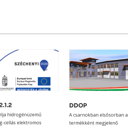
.1.2
DDOP
célja hidrogénüzemű
A csarnokban elsősorban a K
g-cellás elektromos
termékként megjelenő