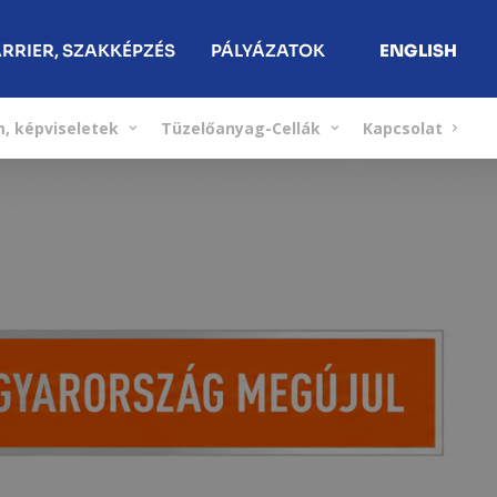
RRIER, SZAKKÉPZÉS
PÁLYÁZATOK
ENGLISH
, képviseletek
Tüzelőanyag-Cellák
Kapcsolat