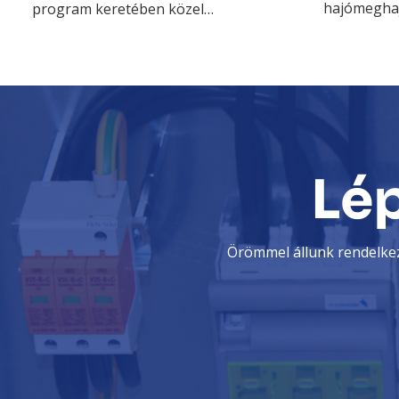
hajómeghaj
program keretében közel…
Lé
Örömmel állunk rendelkez