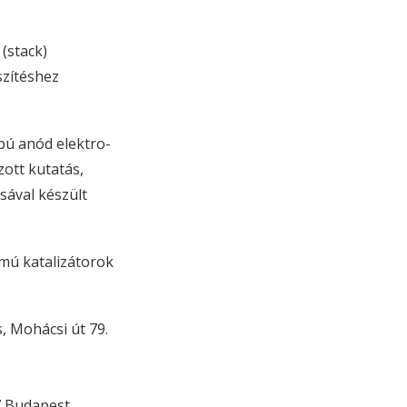
(stack)
szítéshez
pú anód elektro-
zott kutatás,
sával készült
mú katalizátorok
 Mohácsi út 79.
7 Budapest,