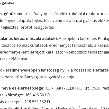
ogatása
drogénüzemű
tüzelőanyag-cellák elektrokémiai reaktorának 
ményein alapuló fejlesztése valamint a hazai gyártás előké
 fejlesztés, prototípusgyártás
ltalános leírás, műszaki adatok):
A projekt a kétfémes Pt ala
llítását célzó alapkutatások eredményét felhasználó alkalma
 eredményeként létrejött katalizátor kompozíció felhasználá
tack előállítása.
sok eredményeképpen lehetőség nyílik a hosszabb élettarta
y a hazai tüzelőanyag-cella gyártás alapja.
neve és elérhetősége:
KONTAKT-ELEKTRO Kft, 7630 Pécs,
ett költsége:
160.416.501 Ft
ás összege: 119.
551.552 Ft
neve és elérhetősége:
Nemzeti Fejlesztési Ügynökség, 107