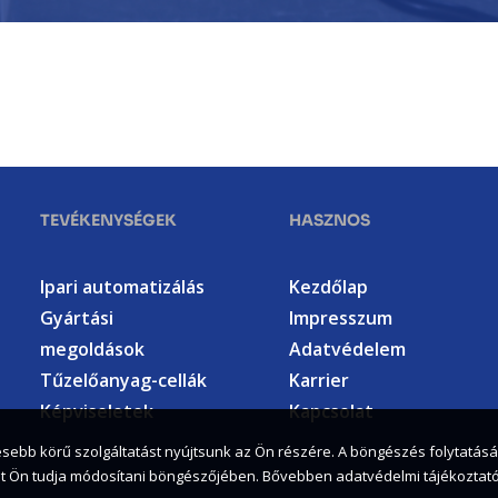
TEVÉKENYSÉGEK
HASZNOS
Ipari automatizálás
Kezdőlap
Gyártási
Impresszum
megoldások
Adatvédelem
Tűzelőanyag-cellák
Karrier
Képviseletek
Kapcsolat
jesebb körű szolgáltatást nyújtsunk az Ön részére. A böngészés folytatás
sokat Ön tudja módosítani böngészőjében. Bővebben adatvédelmi tájékozta