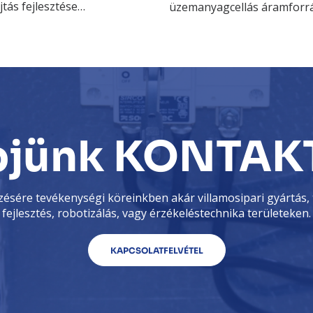
tás fejlesztése…
üzemanyagcellás áramforr
pjünk KONTAK
ésére tevékenységi köreinkben akár villamosipari gyártás, 
fejlesztés, robotizálás, vagy érzékeléstechnika területeken.
KAPCSOLATFELVÉTEL