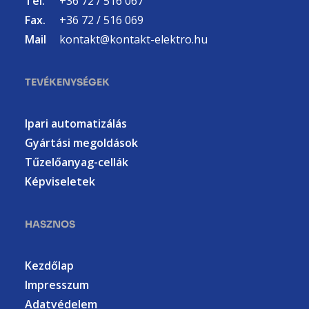
Tel.
+36 72 / 516 067
Fax.
+36 72 / 516 069
Mail
kontakt@kontakt-elektro.hu
TEVÉKENYSÉGEK
Ipari automatizálás
Gyártási megoldások
Tűzelőanyag-cellák
Képviseletek
HASZNOS
Kezdőlap
Impresszum
Adatvédelem