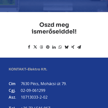
Oszd meg
ismerőseiddel!
KONTAKT-Elektro Kft.
Cím
7630 Pécs, Mohácsi út 79.
Cgj.
02-09-061299
Asz.
10713033-2-02